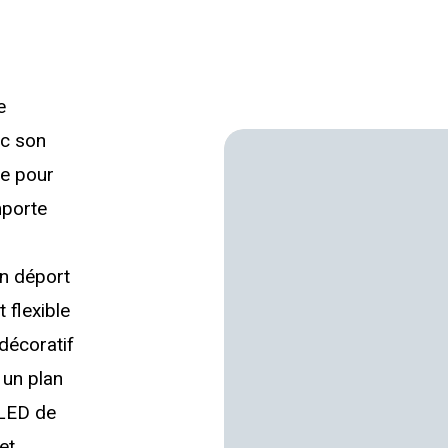
e
ec son
le pour
mporte
e
un déport
 flexible
 décoratif
 un plan
 LED de
et