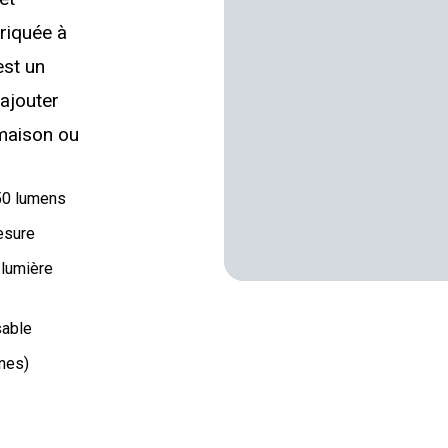
riquée à
est un
 ajouter
 maison ou
50 lumens
esure
 lumière
sable
ines)