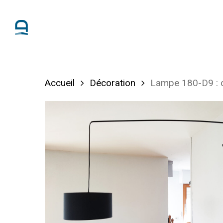
Skip
to
main
content
Accueil
Décoration
Lampe 180-D9 : de