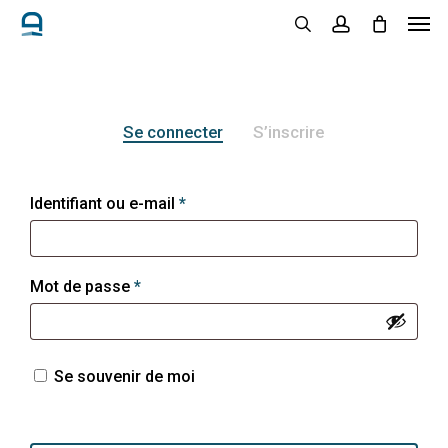
Men
Skip
to
search
account
main
content
Se connecter
S’inscrire
Obligatoire
Identifiant ou e-mail
*
Obligatoire
Mot de passe
*
Se souvenir de moi