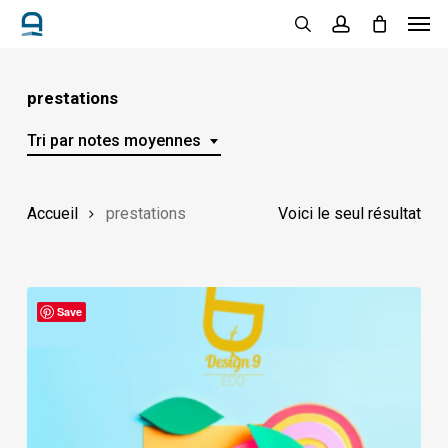
Men
Skip
to
search
account
main
content
prestations
Tri par notes moyennes
Accueil
prestations
Voici le seul résultat
Save