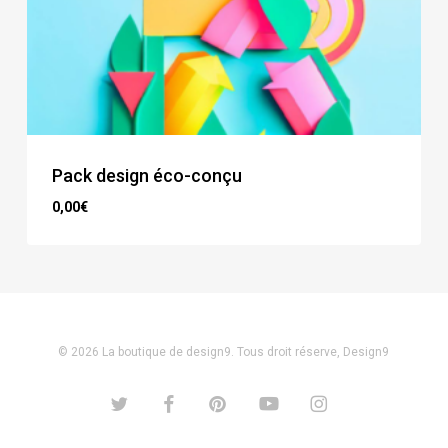
Pack design éco-conçu
0,00
€
€
0,00
© 2026 La boutique de design9. Tous droit réserve, Design9
twitter
facebook
pinterest
youtube
instagram